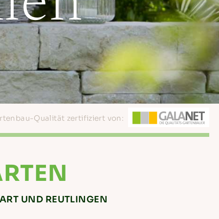
len
enbau-Qualität zertifiziert von:
ARTEN
GART UND REUTLINGEN