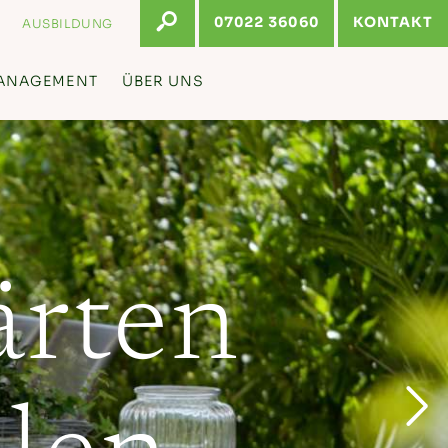
07022 36060
KONTAKT
AUSBILDUNG
ANAGEMENT
ÜBER UNS
ärten