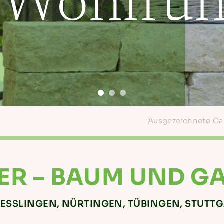
 Wohlfüh
Ausgezeichnete Gart
ER – BAUM UND G
ESSLINGEN, NÜRTINGEN, TÜBINGEN, STUTT