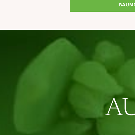
BAUMP
A