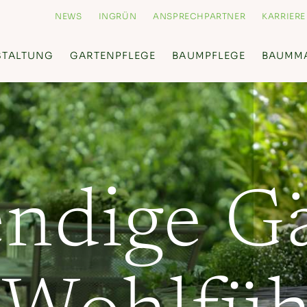
NEWS
INGRÜN
ANSPRECHPARTNER
KARRIERE
STALTUNG
GARTENPFLEGE
BAUMPFLEGE
BAUMM
ndige G