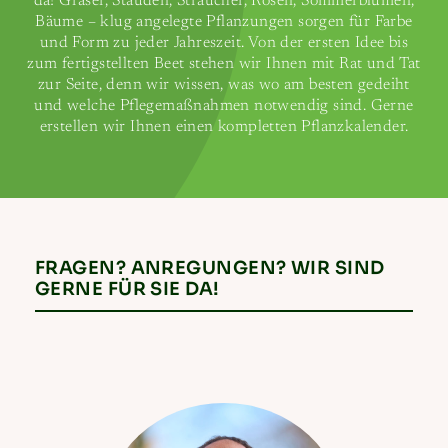
da! Gräser, Stauden, Sträucher, Rosen, Sommerblumen,
Bäume – klug angelegte Pflanzungen sorgen für Farbe
und Form zu jeder Jahreszeit. Von der ersten Idee bis
zum fertigstellten Beet stehen wir Ihnen mit Rat und Tat
zur Seite, denn wir wissen, was wo am besten gedeiht
und welche Pflegemaßnahmen notwendig sind. Gerne
erstellen wir Ihnen einen kompletten Pflanzkalender.
FRAGEN? ANREGUNGEN? WIR SIND
GERNE FÜR SIE DA!