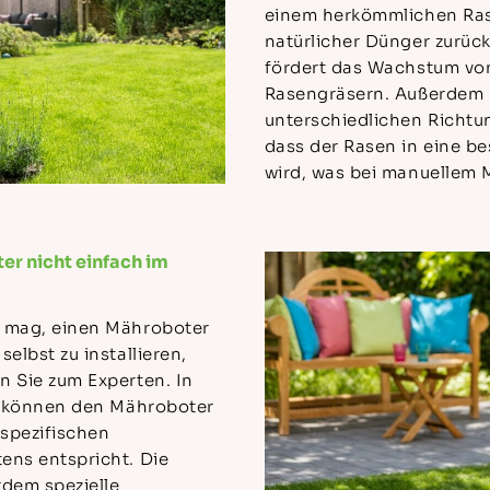
einem herkömmlichen Ras
natürlicher Dünger zurück
fördert das Wachstum von
Rasengräsern. Außerdem 
unterschiedlichen Richtu
dass der Rasen in eine b
wird, was bei manuellem M
r nicht einfach im
n mag, einen Mähroboter
elbst zu installieren,
n Sie zum Experten. In
ir können den Mähroboter
 spezifischen
ens entspricht. Die
rdem spezielle