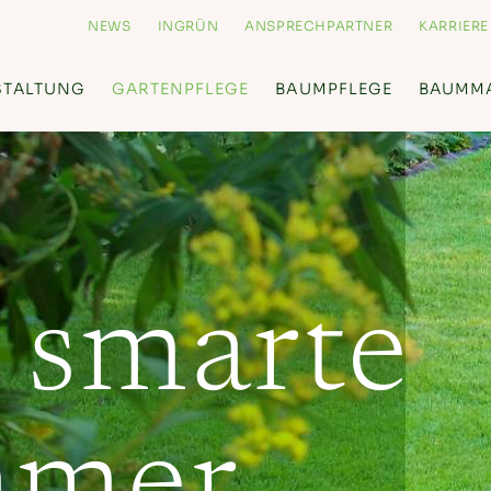
NEWS
INGRÜN
ANSPRECHPARTNER
KARRIERE
STALTUNG
GARTENPFLEGE
BAUMPFLEGE
BAUMM
 smarte
mer