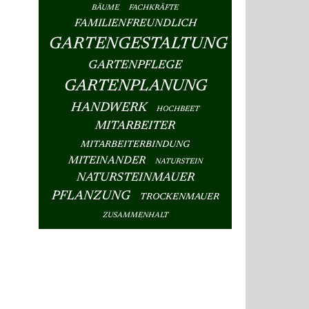
BÄUME
FACHKRÄFTE
FAMILIENFREUNDLICH
GARTENGESTALTUNG
GARTENPFLEGE
GARTENPLANUNG
HANDWERK
HOCHBEET
MITARBEITER
MITARBEITERBINDUNG
MITEINANDER
NATURSTEIN
NATURSTEINMAUER
PFLANZUNG
TROCKENMAUER
ZUSAMMENHALT